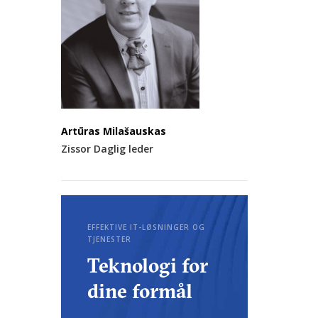
Artūras Milašauskas
Zissor Daglig leder
EFFEKTIVE IT-LØSNINGER OG
TJENESTER
Teknologi for
dine formål