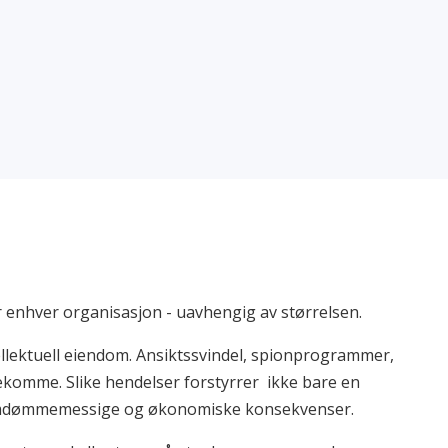
r enhver organisasjon - uavhengig av størrelsen.
tellektuell eiendom. Ansiktssvindel, spionprogrammer,
ekomme. Slike hendelser forstyrrer ikke bare en
 omdømmemessige og økonomiske konsekvenser.