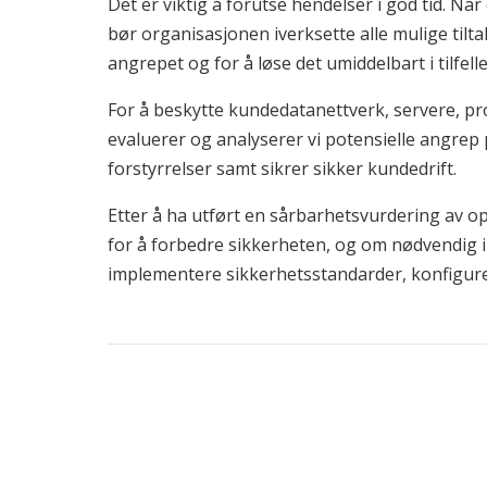
Det er viktig å forutse hendelser i god tid. Nå
bør organisasjonen iverksette alle mulige tilta
angrepet og for å løse det umiddelbart i tilfell
For å beskytte kundedatanettverk, servere, p
evaluerer og analyserer vi potensielle angrep 
forstyrrelser samt sikrer sikker kundedrift.
Etter å ha utført en sårbarhetsvurdering av o
for å forbedre sikkerheten, og om nødvendig 
implementere sikkerhetsstandarder, konfigurer