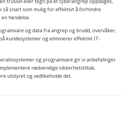
r en trussel eller tegn på et cyberangrep oppdages,
k så snart som mulig for effektivt å forhindre
e en hendelse.
rogramvare og data fra angrep og brudd, overvåker,
på kundesystemer og eliminerer effektivt IT-
perativsystemer og programvare gir vi anbefalinger
implementere nødvendige sikkerhetstiltak,
e utstyret og vedlikeholde det.