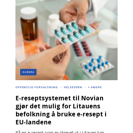
EUROPA
OFFENTLIG FORVALTNING
HELSEVERN
+ ANDRE
E-reseptsystemet til Novian
gjør det mulig for Litauens
befolkning å bruke e-resept i
EU-landene
På en e-resept som er skrevet ut i Litauen kan