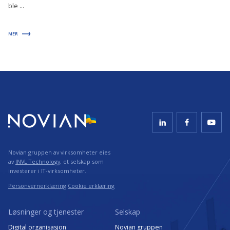
ble ...
MER
Novian gruppen av virksomheter eies
av
INVL Technology
, et selskap som
investerer i IT-virksomheter.
Personvernerklæring
Cookie erklæring
Løsninger og tjenester
Selskap
Digital organisasjon
Novian gruppen