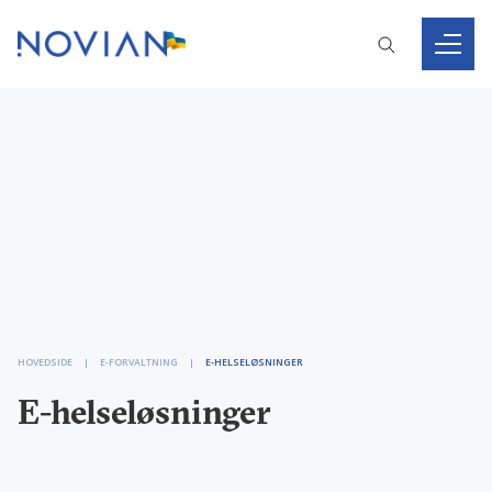
HOVEDSIDE
E-FORVALTNING
E-HELSELØSNINGER
E-helseløsninger