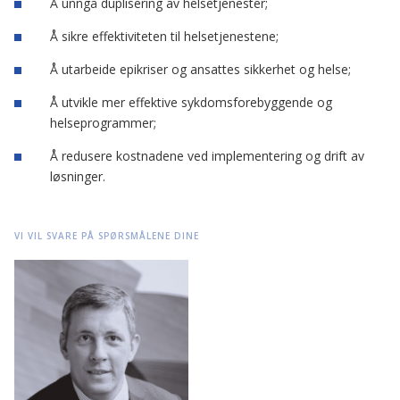
Å unngå duplisering av helsetjenester;
Å sikre effektiviteten til helsetjenestene;
Å utarbeide epikriser og ansattes sikkerhet og helse;
Å utvikle mer effektive sykdomsforebyggende og
helseprogrammer;
Å redusere kostnadene ved implementering og drift av
løsninger.
VI VIL SVARE PÅ SPØRSMÅLENE DINE