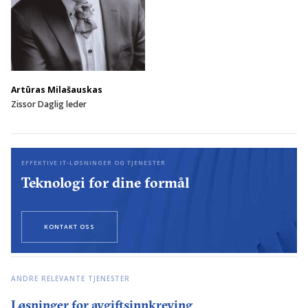
Artūras Milašauskas
Zissor Daglig leder
EFFEKTIVE IT-LØSNINGER OG TJENESTER
Teknologi for dine formål
KONTAKT OSS
ANDRE RELEVANTE TJENESTER
Løsninger for avgiftsinnkreving