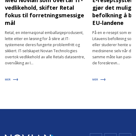
Med Novian som overtar IT-
E-reseptsysteme
vedlikehold, skifter Retal
gjør det mulig 
fokus til forretningsmessige
befolkning å br
mål
EU-landene
Retal, en internasjonal emballasjeprodusent,
På en e-resept som er skr
lette etter en løsning for å sikre at IT-
Litauens befolkning som 
systemene deres fungerte problemfritt og
eller studerer hente ut
sikkert. IT-selskapet Novian Technologies
medisinene selv når de e
overtok vedlikehold av alle Retals datasentre,
samme måte kan pasiente
overvåking av I...
de foreskrevn...
MER
MER