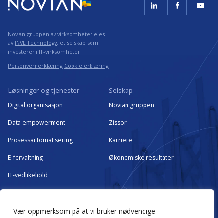
Novian gruppen av virksomheter eies
av
INVL Technology
, et selskap som
investerer i IT-virksomheter.
Personvernerklæring
Cookie erklæring
Løsninger og tjenester
Selskap
Digital organisasjon
Novian gruppen
Data empowerment
Zissor
Prosessautomatisering
Karriere
E-forvaltning
Økonomiske resultater
IT-vedlikehold
Kritisk IT-infrastruktur som
managed services
Vær oppmerksom på at vi bruker nødvendige