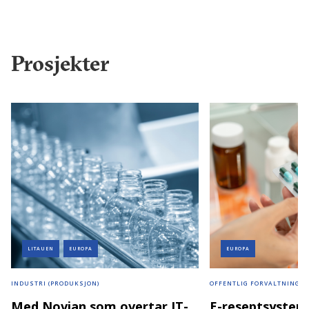
Prosjekter
LITAUEN
EUROPA
EUROPA
INDUSTRI (PRODUKSJON)
OFFENTLIG FORVALTNING
Med Novian som overtar IT-
E-reseptsysteme