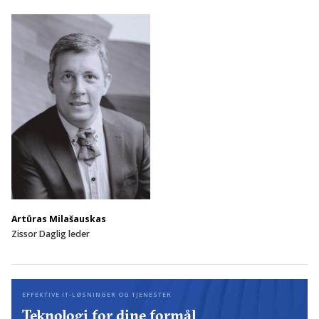
Artūras Milašauskas
Zissor Daglig leder
EFFEKTIVE IT-LØSNINGER OG TJENESTER
Teknologi for dine formål