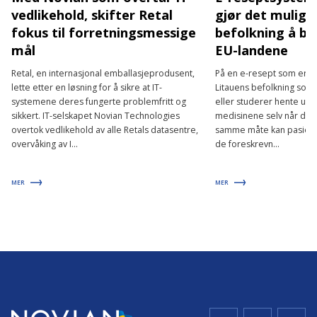
vedlikehold, skifter Retal
gjør det mulig 
fokus til forretningsmessige
befolkning å br
mål
EU-landene
Retal, en internasjonal emballasjeprodusent,
På en e-resept som er skr
lette etter en løsning for å sikre at IT-
Litauens befolkning som 
systemene deres fungerte problemfritt og
eller studerer hente ut
sikkert. IT-selskapet Novian Technologies
medisinene selv når de e
overtok vedlikehold av alle Retals datasentre,
samme måte kan pasiente
overvåking av I...
de foreskrevn...
MER
MER