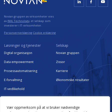
Novian gruppen av virksomheter eies
av
INVL Technology
, et selskap som
investerer i IT-virksomheter.
Personvernerklæring
Cookie erklæring
Løsninger og tjenester
Selskap
Digital organisasjon
Novian gruppen
Data empowerment
Zissor
Prosessautomatisering
Karriere
E-forvaltning
Økonomiske resultater
IT-vedlikehold
Kritisk IT-infrastruktur som
managed services
Vær oppmerksom på at vi bruker nødvendige