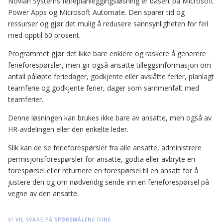
Novian Systems ferieplanleggingsløsning er basert på Microsoft
Power Apps og Microsoft Automate. Den sparer tid og
ressurser og gjør det mulig å redusere sannsynligheten for feil
med opptil 60 prosent.
Programmet gjør det ikke bare enklere og raskere å generere
ferieforespørsler, men gir også ansatte tilleggsinformasjon om
antall påløpte feriedager, godkjente eller avslåtte ferier, planlagt
teamferie og godkjente ferier, dager som sammenfalt med
teamferier.
Denne løsningen kan brukes ikke bare av ansatte, men også av
HR-avdelingen eller den enkelte leder.
Slik kan de se ferieforespørsler fra alle ansatte, administrere
permisjonsforespørsler for ansatte, godta eller avbryte en
forespørsel eller returnere en forespørsel til en ansatt for å
justere den og om nødvendig sende inn en ferieforespørsel på
vegne av den ansatte.
VI VIL SVARE PÅ SPØRSMÅLENE DINE