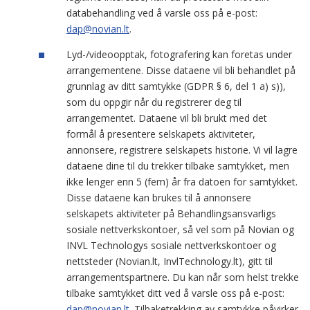
databehandling ved å varsle oss på e-post:
dap@novian.lt
.
Lyd-/videoopptak, fotografering kan foretas under
arrangementene. Disse dataene vil bli behandlet på
grunnlag av ditt samtykke (GDPR § 6, del 1 a) s)),
som du oppgir når du registrerer deg til
arrangementet. Dataene vil bli brukt med det
formål å presentere selskapets aktiviteter,
annonsere, registrere selskapets historie. Vi vil lagre
dataene dine til du trekker tilbake samtykket, men
ikke lenger enn 5 (fem) år fra datoen for samtykket.
Disse dataene kan brukes til å annonsere
selskapets aktiviteter på Behandlingsansvarligs
sosiale nettverkskontoer, så vel som på Novian og
INVL Technologys sosiale nettverkskontoer og
nettsteder (Novian.lt, InvlTechnology.lt), gitt til
arrangementspartnere. Du kan når som helst trekke
tilbake samtykket ditt ved å varsle oss på e-post:
dap@novian.lt
. Tilbaketrekking av samtykke påvirker