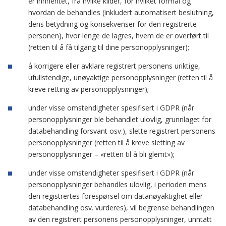
er innhentet, fra hvilke kilder, for hvilket formål og
hvordan de behandles (inkludert automatisert beslutning,
dens betydning og konsekvenser for den registrerte
personen), hvor lenge de lagres, hvem de er overført til
(retten til å få tilgang til dine personopplysninger);
å korrigere eller avklare registrert personens uriktige,
ufullstendige, unøyaktige personopplysninger (retten til å
kreve retting av personopplysninger);
under visse omstendigheter spesifisert i GDPR (når
personopplysninger ble behandlet ulovlig, grunnlaget for
databehandling forsvant osv.), slette registrert personens
personopplysninger (retten til å kreve sletting av
personopplysninger – «retten til å bli glemt»);
under visse omstendigheter spesifisert i GDPR (når
personopplysninger behandles ulovlig, i perioden mens
den registrertes forespørsel om datanøyaktighet eller
databehandling osv. vurderes), vil begrense behandlingen
av den registrert personens personopplysninger, unntatt