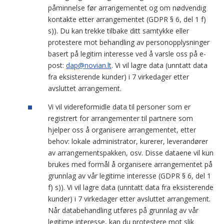
påminnelse før arrangementet og om nødvendig
kontakte etter arrangementet (GDPR § 6, del 1 f)
s)). Du kan trekke tilbake ditt samtykke eller
protestere mot behandling av personopplysninger
basert på legitim interesse ved å varsle oss på e-
post:
dap@novian.lt
. Vi vil lagre data (unntatt data
fra eksisterende kunder) i 7 virkedager etter
avsluttet arrangement.
Vi vil videreformidle data til personer som er
registrert for arrangementer til partnere som
hjelper oss å organisere arrangementet, etter
behov: lokale administrator, kurerer, leverandører
av arrangementspakken, osv. Disse dataene vil kun
brukes med formål å organisere arrangementet på
grunnlag av vår legitime interesse (GDPR § 6, del 1
f) s)). Vi vil lagre data (unntatt data fra eksisterende
kunder) i 7 virkedager etter avsluttet arrangement.
Når databehandling utføres på grunnlag av vår
legitime interesse, kan du protestere mot slik