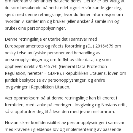
om hvordan vi behandler dataene deres. Derfor er det viktig at
du som besøkende på nettstedet og/eller vår kunde gjør deg
kjent med denne retningslinje, hvor du finner informasjon om
hvordan vi samler inn og bruker (eller ønsker å samle inn og
bruke) dine personopplysninger.
Denne retningslinje er utarbeidet i samsvar med
Europaparlamentets og rådets forordning (EU) 2016/679 om
beskyttelse av fysiske personer ved behandling av
personopplysninger og om fri flyt av slike data, og som
opphever direktiv 95/46 /EC (General Data Protection
Regulation, heretter – GDPR), i Republikken Litauens, loven om
juridisk beskyttelse av personopplysninger, og andre
lovgivninger i Republikken Litauen.
Vær oppmerksom på at denne retningslinje kan bli endret i
fremtiden, med tanke på endringer i lovgivning og Novians drift,
så vi oppfordrer deg til å lese den med jevne mellomrom.
Novian sikrer konfidensialitet av personopplysninger i samsvar
med kravene i gjeldende lov og implementering av passende