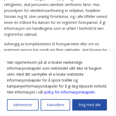
rettigheter, skal personens identitet verifiseres først. Hvis
prosedyren for identitetsverifisering er vellykket, forplikter
Novian seg til, uten unødig forsinkelse, og i alle tilfeller senest
innen én måned fra datoen for en registrert forespørsel, å gi
informasjon om handlingene som er utført i henhold til den
registrertes søknad.
Avhengig av kompleksiteten til forespørselen eller om en
registrert person har sendt inn flere søknader, skal Novian ha
rett til å forlenge en måneds periode med to ekstra måneder
ved å varsle den registrerte om det før slutten av den første
Vær oppmerksom på at vi bruker nødvendige
måneden og ved å oppgi årsakene til slik utvidelse.
informasjonskapsler som nettstedet vårt ikke vil fungere
uten. Med ditt samtykke vil vi bruke statistiske
En registrert person skal ikke belastes for informasjonen om
informasjonskapsler for å spore trafikk og
hans (hennes) personopplysninger som behandles (eller for å
kampanjeinformasjonskapsler for å gi deg tilpasset innhold.
utøve andre registrertes rettigheter). Novian kan imidlertid kreve
Mer informasjon i vår
policy for informasjonskapsler.
et rimelig gebyr hvis registrert personens forespørsel er
åpenbart urimelig, eller den har blitt sendt inn gjentatte ganger,
Administrer
Kansellere
Enig med alle
eller er uforholdsmessig.