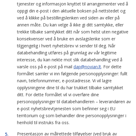
tjenester og informasjon knyttet til arrangementer ved å
oppgi din e-post i den aktuelle boksen på nettstedet og
ved å klikke på bestillingslenken ved siden av eller på
annen måte. Du kan velge å ikke gi ditt samtykke, eller
trekke tilbake samtykket ditt når som helst uten negative
konsekvenser ved å bruke en avslagslenke som er
tilgjengelig i hvert nyhetsbrev vi sender til deg. Når
databehandling utføres på grunnlag av vår legitime
interesse, du kan nekte mot slik databehandling ved å
varsle oss på e-post på mail
dap@novian.lt
. For dette
formålet samler vi inn følgende personopplysninger: fullt
navn, telefonnummer, e-postadresse. Vi vil lagre
opplysningene dine til du har trukket tilbake samtykket
ditt. For dette formålet vil vi overføre dine
personopplysninger til databehandleren – leverandøren av
e-post nyhetsbrevtjenesten som befinner seg i EU
territorium og som behandler dine personopplysninger i
henhold til instruks fra oss.
Presentasjon av målrettede tilføyelser (ved bruk av