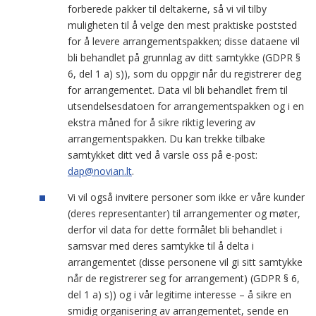
forberede pakker til deltakerne, så vi vil tilby
muligheten til å velge den mest praktiske poststed
for å levere arrangementspakken; disse dataene vil
bli behandlet på grunnlag av ditt samtykke (GDPR §
6, del 1 a) s)), som du oppgir når du registrerer deg
for arrangementet. Data vil bli behandlet frem til
utsendelsesdatoen for arrangementspakken og i en
ekstra måned for å sikre riktig levering av
arrangementspakken. Du kan trekke tilbake
samtykket ditt ved å varsle oss på e-post:
dap@novian.lt
.
Vi vil også invitere personer som ikke er våre kunder
(deres representanter) til arrangementer og møter,
derfor vil data for dette formålet bli behandlet i
samsvar med deres samtykke til å delta i
arrangementet (disse personene vil gi sitt samtykke
når de registrerer seg for arrangement) (GDPR § 6,
del 1 a) s)) og i vår legitime interesse – å sikre en
smidig organisering av arrangementet, sende en