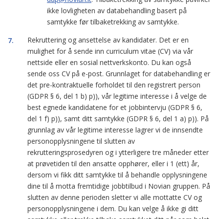
ikke lovligheten av databehandling basert på
samtykke før tilbaketrekking av samtykke.
Rekruttering og ansettelse av kandidater. Det er en
mulighet for å sende inn curriculum vitae (CV) via vår
nettside eller en sosial nettverkskonto. Du kan også
sende oss CV på e-post. Grunnlaget for databehandling er
det pre-kontraktuelle forholdet til den registrert person
(GDPR § 6, del 1 b) p)), vår legitime interesse i å velge de
best egnede kandidatene for et jobbintervju (GDPR § 6,
del 1 f) p)), samt ditt samtykke (GDPR § 6, del 1 a) p)). På
grunnlag av vår legitime interesse lagrer vi de innsendte
personopplysningene til slutten av
rekrutteringsprosedyren og i ytterligere tre måneder etter
at prøvetiden til den ansatte opphører, eller i 1 (ett) år,
dersom vi fikk ditt samtykke til å behandle opplysningene
dine til å motta fremtidige jobbtilbud i Novian gruppen. På
slutten av denne perioden sletter vi alle mottatte CV og
personopplysningene i dem. Du kan velge å ikke gi ditt