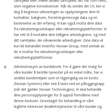
samtykke eller trekke tilbake samtykket ditt når som helst,
uten negative konsekvenser. Når du sender din CV, ber vi
deg å begrense utleveringen av opplysningene dine til
kontakter, bakgrunn, forretningsmessige data og en
beskrivelse av din erfaring. Vi kan også motta dine data
fra rekrutteringsselskaper eller rekrutteringsplattformer. Vi
har rett til å kontakte dine tidligere arbeidsgivere, og med
ditt samtykke, din nåværende arbeidsgiver. Dine data vil
kun bli behandlet innenfor Novian Group, med unntak av
de vi mottar fra rekrutteringsselskaper eller
rekrutteringsplattformer.
Administrasjon av kundekonti. For å gjøre det mulig for
våre kunder å bestille tjenester på en enkel måte, har vi
utviklet kundemiljøet som er tilgjengelig via en konto
(Novian Systems) eller ved å laste ned en påloggingsapp
(når det gjelder Novian Technologies). Vi skal behandle
dine personopplysninger for å oppnå formålene med
denne kontoen. Grunnlaget for behandling er våre
legitime interesser (kvalitetstjenester til våre kunder og