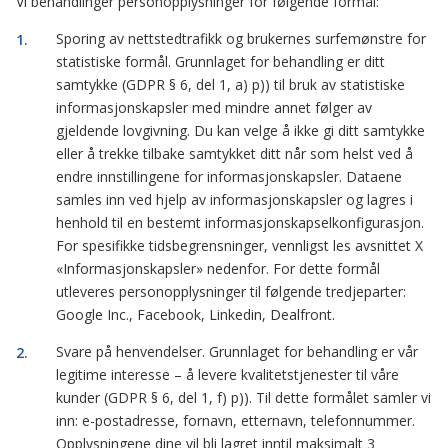
Vi behandlinger personopplysninger for følgende formål:
Sporing av nettstedtrafikk og brukernes surfemønstre for
statistiske formål. Grunnlaget for behandling er ditt
samtykke (GDPR § 6, del 1, a) p)) til bruk av statistiske
informasjonskapsler med mindre annet følger av
gjeldende lovgivning. Du kan velge å ikke gi ditt samtykke
eller å trekke tilbake samtykket ditt når som helst ved å
endre innstillingene for informasjonskapsler. Dataene
samles inn ved hjelp av informasjonskapsler og lagres i
henhold til en bestemt informasjonskapselkonfigurasjon.
For spesifikke tidsbegrensninger, vennligst les avsnittet X
«Informasjonskapsler» nedenfor. For dette formål
utleveres personopplysninger til følgende tredjeparter:
Google Inc., Facebook, Linkedin, Dealfront.
Svare på henvendelser. Grunnlaget for behandling er vår
legitime interesse – å levere kvalitetstjenester til våre
kunder (GDPR § 6, del 1, f) p)). Til dette formålet samler vi
inn: e-postadresse, fornavn, etternavn, telefonnummer.
Opplysningene dine vil bli lagret inntil maksimalt 3