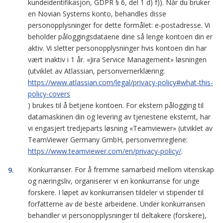
kundeidentifikasjon, GDPR § 6, del 1 d) f)). Når du bruker
en Novian Systems konto, behandles disse
personopplysninger for dette formålet: e-postadresse. Vi
beholder påloggingsdataene dine så lenge kontoen din er
aktiv. Vi sletter personopplysninger hvis kontoen din har
vært inaktiv i 1 år. «Jira Service Management» løsningen
(utviklet av Atlassian, personvernerklæring:
https://www.atlassian.com/legal/privacy-policy#what-this-
policy-covers
) brukes til å betjene kontoen. For ekstern pålogging til
datamaskinen din og levering av tjenestene eksternt, har
vi engasjert tredjeparts løsning «Teamviewer» (utviklet av
TeamViewer Germany GmbH, personvernreglene:
https://www.teamviewer.com/en/privacy-policy/
.
Konkurranser. For å fremme samarbeid mellom vitenskap
og næringsliv, organiserer vi en konkurranse for unge
forskere. I løpet av konkurransen tildeler vi stipender til
forfatterne av de beste arbeidene. Under konkurransen
behandler vi personopplysninger til deltakere (forskere),