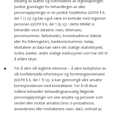
betaling av skatter og overholdelse av regnskapsregler.
Juridisk grunnlaget for behandlingen av slike
personopplysninger er en juridisk forpliktelse (GDPR § 6,
del 1 c) s)) og kan også være en kontrakt med registrert
personen (GDPR § 6, del 1 b) s)). I dette tilfellet vi
behandler visse dataene: navn, etternavn,
personnummer, fødselsdato, bostedsadresse (faktisk
eller fra folkeregister), bankkontonummer, beløp.
Mottakere av data kan være det statlige skattetilsynet,
Sodra, banker, andre statlige institusjoner som har rett til
å utføre tilsyn.
For å sikre vår legitime interesse – å sikre beskyttelse av
vår konfidensielle informasjon og forretningskontinuitet
(GDPR § 6, del 1 f) s)), vi kan gjennomgå våre ansatte
korrespondansen med kontraktører. For å nå disse
målene behandler Behandlingsansvarlig følgende
personopplysninger om sine ansatte og personer som
sender eller mottar ansattes brev: e-postadresse,
avsenderens eller mottakerens navn, dato, innhold av