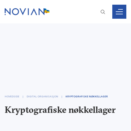
HOVEDSIDE
DIGITAL ORGANISASJON
KRYPTOGRAFISKE NØKKELLAGER
Kryptografiske nøkkellager