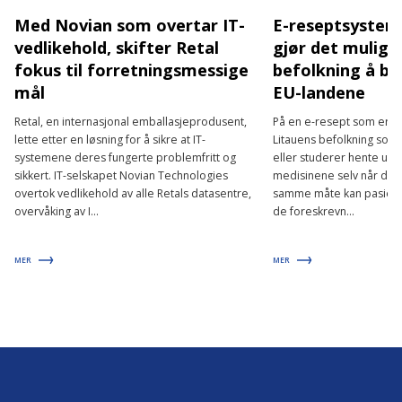
Med Novian som overtar IT-
E-reseptsysteme
vedlikehold, skifter Retal
gjør det mulig 
fokus til forretningsmessige
befolkning å br
mål
EU-landene
Retal, en internasjonal emballasjeprodusent,
På en e-resept som er skr
lette etter en løsning for å sikre at IT-
Litauens befolkning som 
systemene deres fungerte problemfritt og
eller studerer hente ut
sikkert. IT-selskapet Novian Technologies
medisinene selv når de e
overtok vedlikehold av alle Retals datasentre,
samme måte kan pasiente
overvåking av I...
de foreskrevn...
MER
MER