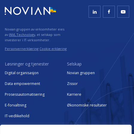
Novian gruppen av virksomheter eies
av
INVL Technology
, et selskap som
investerer i IT-virksomheter.
Personvernerklæring
Cookie erklæring
Løsninger og tjenester
Selskap
Digital organisasjon
Novian gruppen
Data empowerment
Zissor
Prosessautomatisering
Karriere
E-forvaltning
Økonomiske resultater
IT-vedlikehold
Kritisk IT-infrastruktur som
managed services