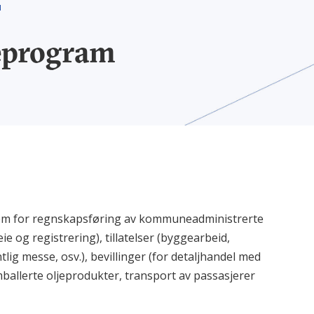
M
eprogram
m for regnskapsføring av kommuneadministrerte
 eie og registrering), tillatelser (byggearbeid,
lig messe, osv.), bevillinger (for detaljhandel med
ballerte oljeprodukter, transport av passasjerer