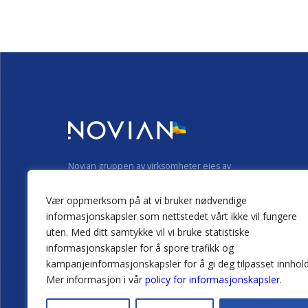
Novian gruppen av virksomheter eies av
INVL Technology
, et selskap som investerer i IT-
virksomheter.
Vær oppmerksom på at vi bruker nødvendige
informasjonskapsler som nettstedet vårt ikke vil fungere
Personvernerklæring
Cookie erklæring
uten. Med ditt samtykke vil vi bruke statistiske
informasjonskapsler for å spore trafikk og
kampanjeinformasjonskapsler for å gi deg tilpasset innhold
Mer informasjon i vår
policy for informasjonskapsler.
@2026 Novian
Teknologi som skaper muligheter