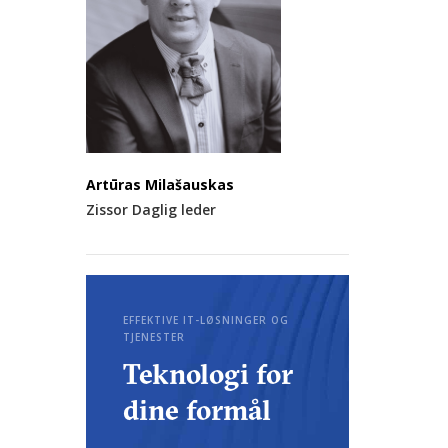
Artūras Milašauskas
Zissor Daglig leder
EFFEKTIVE IT-LØSNINGER OG
TJENESTER
Teknologi for
dine formål