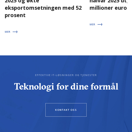
2025 og økte
halvår 2025 utgj
eksportomsetningen med 52
millioner euro
prosent
MER
MER
EFFEKTIVE IT-LØSNINGER OG TJENESTER
Teknologi for dine formål
KONTAKT OSS