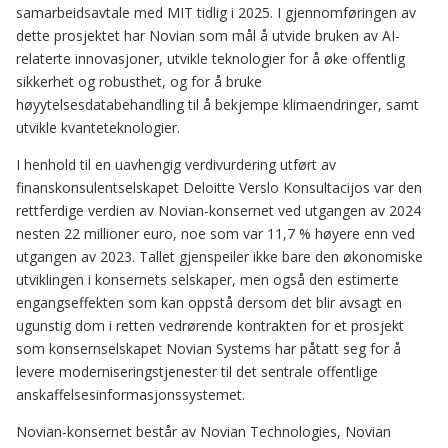
samarbeidsavtale med MIT tidlig i 2025. I gjennomføringen av
dette prosjektet har Novian som mål å utvide bruken av AI-
relaterte innovasjoner, utvikle teknologier for å øke offentlig
sikkerhet og robusthet, og for å bruke
høyytelsesdatabehandling til å bekjempe klimaendringer, samt
utvikle kvanteteknologier.
I henhold til en uavhengig verdivurdering utført av
finanskonsulentselskapet Deloitte Verslo Konsultacijos var den
rettferdige verdien av Novian-konsernet ved utgangen av 2024
nesten 22 millioner euro, noe som var 11,7 % høyere enn ved
utgangen av 2023. Tallet gjenspeiler ikke bare den økonomiske
utviklingen i konsernets selskaper, men også den estimerte
engangseffekten som kan oppstå dersom det blir avsagt en
ugunstig dom i retten vedrørende kontrakten for et prosjekt
som konsernselskapet Novian Systems har påtatt seg for å
levere moderniseringstjenester til det sentrale offentlige
anskaffelsesinformasjonssystemet.
Novian-konsernet består av Novian Technologies, Novian