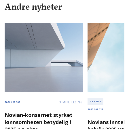
Andre nyheter
3
MIN. LESING
NYHETER
2026 / 07 / 09
2025 / 09 / 29
Novian-konsernet styrket
lønnsomheten betydelig i
Novians inntekt