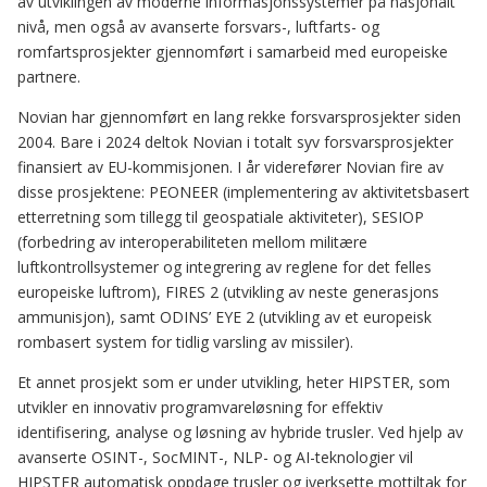
av utviklingen av moderne informasjonssystemer på nasjonalt
nivå, men også av avanserte forsvars-, luftfarts- og
romfartsprosjekter gjennomført i samarbeid med europeiske
partnere.
Novian har gjennomført en lang rekke forsvarsprosjekter siden
2004. Bare i 2024 deltok Novian i totalt syv forsvarsprosjekter
finansiert av EU-kommisjonen. I år viderefører Novian fire av
disse prosjektene: PEONEER (implementering av aktivitetsbasert
etterretning som tillegg til geospatiale aktiviteter), SESIOP
(forbedring av interoperabiliteten mellom militære
luftkontrollsystemer og integrering av reglene for det felles
europeiske luftrom), FIRES 2 (utvikling av neste generasjons
ammunisjon), samt ODINS’ EYE 2 (utvikling av et europeisk
rombasert system for tidlig varsling av missiler).
Et annet prosjekt som er under utvikling, heter HIPSTER, som
utvikler en innovativ programvareløsning for effektiv
identifisering, analyse og løsning av hybride trusler. Ved hjelp av
avanserte OSINT-, SocMINT-, NLP- og AI-teknologier vil
HIPSTER automatisk oppdage trusler og iverksette mottiltak for