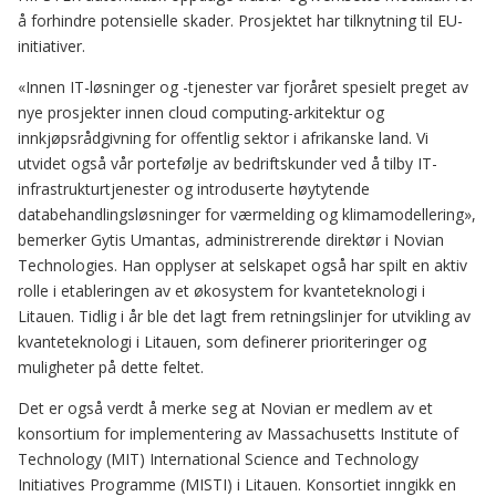
å forhindre potensielle skader. Prosjektet har tilknytning til EU-
initiativer.
«Innen IT-løsninger og -tjenester var fjoråret spesielt preget av
nye prosjekter innen cloud computing-arkitektur og
innkjøpsrådgivning for offentlig sektor i afrikanske land. Vi
utvidet også vår portefølje av bedriftskunder ved å tilby IT-
infrastrukturtjenester og introduserte høytytende
databehandlingsløsninger for værmelding og klimamodellering»,
bemerker Gytis Umantas, administrerende direktør i Novian
Technologies. Han opplyser at selskapet også har spilt en aktiv
rolle i etableringen av et økosystem for kvanteteknologi i
Litauen. Tidlig i år ble det lagt frem retningslinjer for utvikling av
kvanteteknologi i Litauen, som definerer prioriteringer og
muligheter på dette feltet.
Det er også verdt å merke seg at Novian er medlem av et
konsortium for implementering av Massachusetts Institute of
Technology (MIT) International Science and Technology
Initiatives Programme (MISTI) i Litauen. Konsortiet inngikk en