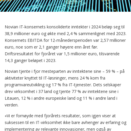
Novian IT-konsernets konsoliderte inntekter i 2024 beløp seg til
38,9 millioner euro og økte med 2,4 % sammenlignet med 2023.
Konsernets EBITDA for 12-månedersperioden var 2,57 millioner
euro, noe som er 2,1 ganger høyere enn året før.
Driftsresultatet for fjoråret var 1,5 millioner euro, tilsvarende
14,3 ganger beløpet i 2023.
Novian tjente i fjor mesteparten av inntektene sine – 59 % – på
aktiviteter knyttet til IT-løsninger, mens 24 % kom fra
programvareutvikling og 17 % fra IT-tjenester. Dets selskaper
drev virksomhet i 37 land og tjente 77 % av inntektene sine i
Litauen, 12 % i andre europeiske land og 11 % i andre land i
verden.
«Vi er fornøyde med fjorårets resultater, som igjen viser at
suksessen til en IT-virksomhet ikke bare avhenger av erfaring og
implementering av relevante innovasjoner, men også av