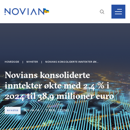
HOVEDSIDE
NYHETER
NOVIANS KONSOLIDERTE INNTEKTER ØKTE MED 2,4 % I 2024 TIL 38,9 MILLIONER EURO
Novians konsoliderte
inntekter økte med 2,4 % i
2024 til 38,9 millioner euro
3
MIN. LESING
2025 / 06 / 18
NYHETER