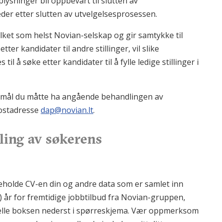
lysninger bli oppbevart til slutten av
der etter slutten av utvelgelsesprosessen.
vilket som helst Novian-selskap og gir samtykke til
ter kandidater til andre stillinger, vil slike
l å søke etter kandidater til å fylle ledige stillinger i
pørsmål du måtte ha angående behandlingen av
ostadresse
dap@novian.lt
.
ling av søkerens
eholde CV-en din og andre data som er samlet inn
t) år for fremtidige jobbtilbud fra Novian-gruppen,
tuelle boksen nederst i spørreskjema. Vær oppmerksom