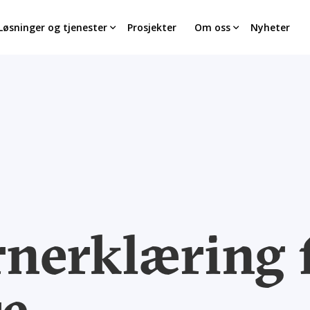
Løsninger og tjenester
Prosjekter
Om oss
Nyheter
nerklæring 
re