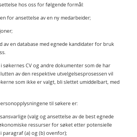
ettelse hos oss for følgende formål:
sen for ansettelse av en ny medarbeider;
joner;
old av en database med egnede kandidater for bruk
ss.
 i søkernes CV og andre dokumenter som de har
slutten av den respektive utvelgelsesprosessen vil
kerne som ikke er valgt, bli slettet umiddelbart, med
ersonopplysningene til søkere er:
gsansvarlige (valg og ansettelse av de best egnede
økonomiske ressurser for søket etter potensielle
i paragraf (a) og (b) ovenfor);