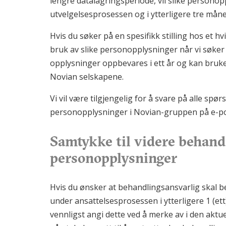
lengre datalagringsperiode, vil slike personopp
utvelgelsesprosessen og i ytterligere tre måne
Hvis du søker på en spesifikk stilling hos et h
bruk av slike personopplysninger når vi søker et
opplysninger oppbevares i ett år og kan brukes ti
Novian selskapene.
Vi vil være tilgjengelig for å svare på alle s
personopplysninger i Novian-gruppen på e-p
Samtykke til videre behand
personopplysninger
Hvis du ønsker at behandlingsansvarlig skal b
under ansattelsesprosessen i ytterligere 1 (et
vennligst angi dette ved å merke av i den ak