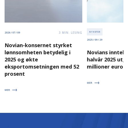
3
MIN. LESING
NYHETER
2026 / 07 / 09
2025 / 09 / 29
Novian-konsernet styrket
lønnsomheten betydelig i
Novians inntekt
2025 og økte
halvår 2025 utgj
eksportomsetningen med 52
millioner euro
prosent
MER
MER