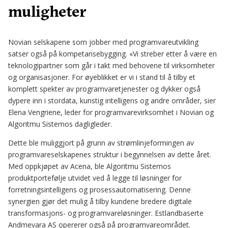
muligheter
Novian selskapene som jobber med programvareutvikling
satser også på kompetansebygging. «Vi streber etter å være en
teknologipartner som går i takt med behovene til virksomheter
og organisasjoner. For øyeblikket er vi i stand til å tilby et
komplett spekter av programvaretjenester og dykker også
dypere inn i stordata, kunstig intelligens og andre områder, sier
Elena Vengriene, leder for programvarevirksomhet i Novian og
Algoritmu Sistemos dagligleder.
Dette ble muliggjort på grunn av strømlinjeformingen av
programvareselskapenes struktur i begynnelsen av dette året.
Med oppkjøpet av Acena, ble Algoritmu Sistemos
produktportefølje utvidet ved å legge til løsninger for
forretningsintelligens og prosessautomatisering. Denne
synergien gjør det mulig å tilby kundene bredere digitale
transformasjons- og programvareløsninger. Estlandbaserte
Andmevara AS opererer også på programvareområdet.