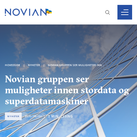
HOVEDSIDE
NYHETER
NOVIAN GRUPPEN SER MULIGHETER INNEN STORDATA OG SUPERDATAMASKINER
Novian gruppen ser
muligheter innen stordata og
superdatamaskiner
3
MIN. LESING
2020 / 09 / 04
NYHETER