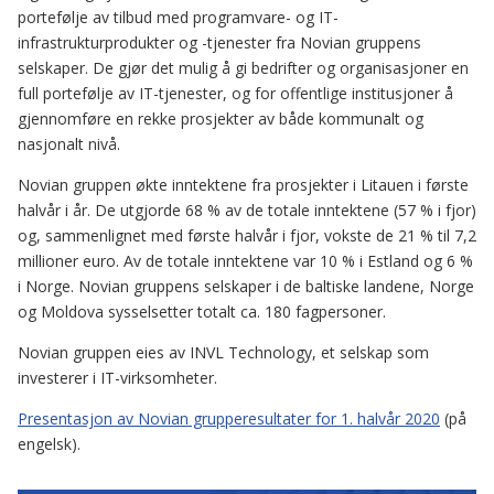
portefølje av tilbud med programvare- og IT-
infrastrukturprodukter og -tjenester fra Novian gruppens
selskaper. De gjør det mulig å gi bedrifter og organisasjoner en
full portefølje av IT-tjenester, og for offentlige institusjoner å
gjennomføre en rekke prosjekter av både kommunalt og
nasjonalt nivå.
Novian gruppen økte inntektene fra prosjekter i Litauen i første
halvår i år. De utgjorde 68 % av de totale inntektene (57 % i fjor)
og, sammenlignet med første halvår i fjor, vokste de 21 % til 7,2
millioner euro. Av de totale inntektene var 10 % i Estland og 6 %
i Norge. Novian gruppens selskaper i de baltiske landene, Norge
og Moldova sysselsetter totalt ca. 180 fagpersoner.
Novian gruppen eies av INVL Technology, et selskap som
investerer i IT-virksomheter.
Presentasjon av Novian grupperesultater for 1. halvår 2020
(på
engelsk).