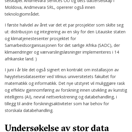
selskapet Andmevara Services OU og dets datterselskap i
Moldova, Andmevara SRL, opererer også innen
teknologiområdet.
I første halvdel av året var det et par prosjekter som skilte seg
ut: distribusjon og integrering av en sky for den Litauiske staten
og klimatjenestesenter prosjektet for
Samarbeidsorganisasjonen for det sørlige Afrika (SADC), der
klimaendringer og værvarslingsløsninger implementeres i 14
afrikanske land. )
I juni i år ble det også signert en kontrakt om installasjon av
høyytelsesdatasenter ved Vilnius universitetets fakultet for
matematikk og informatikk. Det nye utstyret vil muliggjøre rask
og effektiv gjennomføring av forskning innen utvikling av kunstig
intelligens (AI), nevral nettverkstrening og databehandling, i
tillegg til andre forskningsaktiviteter som har behov for
storskala databehandling.
Undersøkelse av stor data