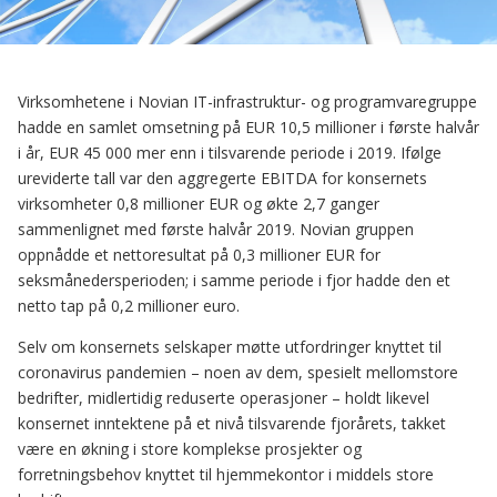
Virksomhetene i Novian IT-infrastruktur- og programvaregruppe
hadde en samlet omsetning på EUR 10,5 millioner i første halvår
i år, EUR 45 000 mer enn i tilsvarende periode i 2019. Ifølge
ureviderte tall var den aggregerte EBITDA for konsernets
virksomheter 0,8 millioner EUR og økte 2,7 ganger
sammenlignet med første halvår 2019. Novian gruppen
oppnådde et nettoresultat på 0,3 millioner EUR for
seksmånedersperioden; i samme periode i fjor hadde den et
netto tap på 0,2 millioner euro.
Selv om konsernets selskaper møtte utfordringer knyttet til
coronavirus pandemien – noen av dem, spesielt mellomstore
bedrifter, midlertidig reduserte operasjoner – holdt likevel
konsernet inntektene på et nivå tilsvarende fjorårets, takket
være en økning i store komplekse prosjekter og
forretningsbehov knyttet til hjemmekontor i middels store