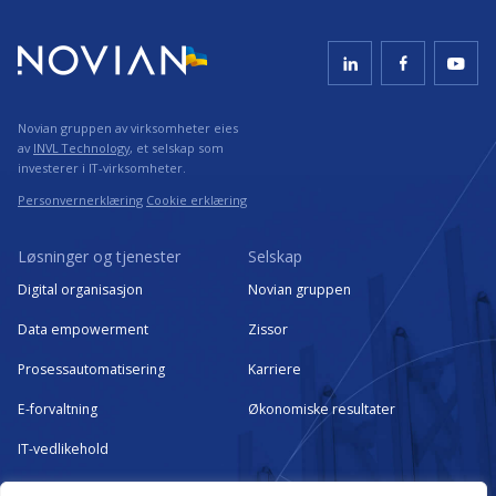
Novian gruppen av virksomheter eies
av
INVL Technology
, et selskap som
investerer i IT-virksomheter.
Personvernerklæring
Cookie erklæring
Løsninger og tjenester
Selskap
Digital organisasjon
Novian gruppen
Data empowerment
Zissor
Prosessautomatisering
Karriere
E-forvaltning
Økonomiske resultater
IT-vedlikehold
Kritisk IT-infrastruktur som