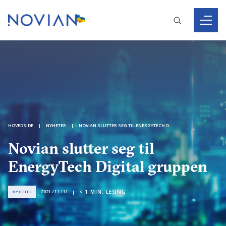
HOVEDSIDE
NYHETER
NOVIAN SLUTTER SEG TIL ENERGYTECH DIGITAL GRUPPEN
Novian slutter seg til
EnergyTech Digital gruppen
< 1
MIN. LESING
2021 / 11 / 11
NYHETER