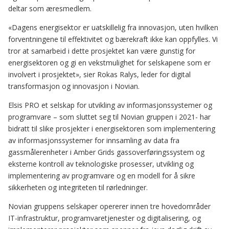
deltar som æresmedlem.
«Dagens energisektor er uatskillelig fra innovasjon, uten hvilken
forventningene til effektivitet og bærekraft ikke kan oppfylles. Vi
tror at samarbeid i dette prosjektet kan være gunstig for
energisektoren og gi en vekstmulighet for selskapene som er
involvert i prosjektet», sier Rokas Ralys, leder for digital
transformasjon og innovasjon i Novian.
Elsis PRO et selskap for utvikling av informasjonssystemer og
programvare – som sluttet seg til Novian gruppen i 2021- har
bidratt til slike prosjekter i energisektoren som implementering
av informasjonssystemer for innsamling av data fra
gassmålerenheter i Amber Grids gassoverføringssystem og
eksterne kontroll av teknologiske prosesser, utvikling og
implementering av programvare og en modell for å sikre
sikkerheten og integriteten til rørledninger.
Novian gruppens selskaper opererer innen tre hovedområder
IT-infrastruktur, programvaretjenester og digitalisering, og