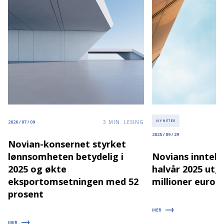
3
MIN. LESING
NYHETER
2026 / 07 / 09
2025 / 09 / 29
Novian-konsernet styrket
lønnsomheten betydelig i
Novians inntekt
2025 og økte
halvår 2025 utgj
eksportomsetningen med 52
millioner euro
prosent
MER
MER