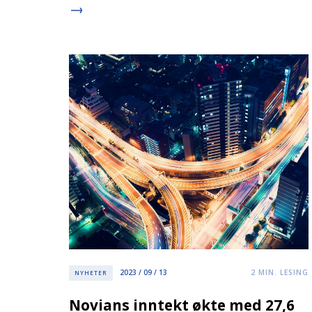
2023 / 09 / 13
2
MIN. LESING
NYHETER
Novians inntekt økte med 27,6