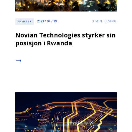
2023 / 04 / 19
3
MIN. LESING
NYHETER
Novian Technologies styrker sin
posisjon i Rwanda