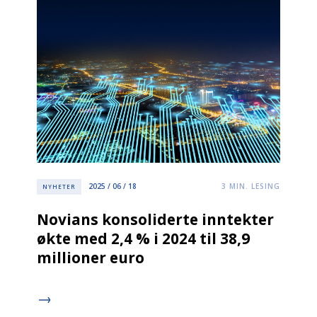
2025 / 06 / 18
3
MIN. LESING
NYHETER
Novians konsoliderte inntekter
økte med 2,4 % i 2024 til 38,9
millioner euro