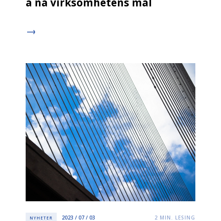
å nå virksomhetens mål
2023 / 07 / 03
2
MIN. LESING
NYHETER