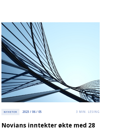
2023 / 06 / 05
3
MIN. LESING
NYHETER
Novians inntekter økte med 28