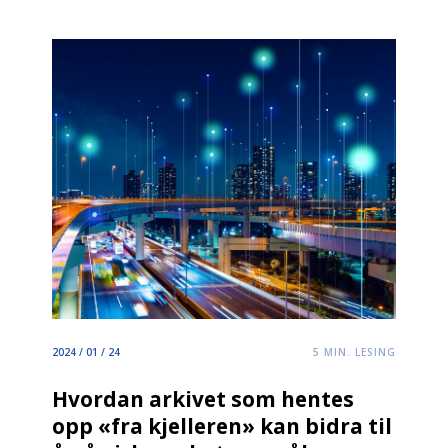
2024 / 01 / 24
5
MIN. LESING
Hvordan arkivet som hentes
opp «fra kjelleren» kan bidra til