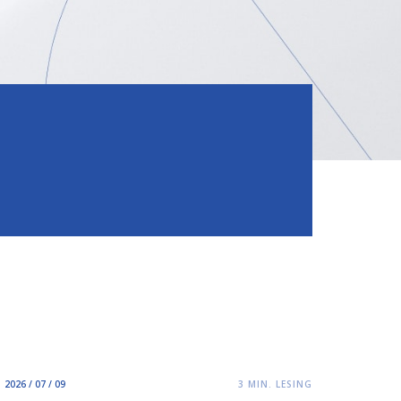
2026 / 07 / 09
3
MIN. LESING