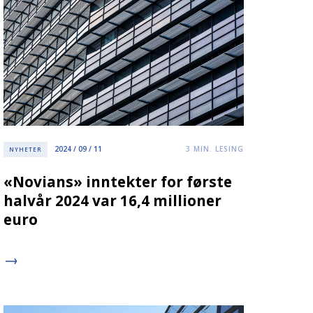
2024 / 09 / 11
3
MIN. LESING
NYHETER
«Novians» inntekter for første
halvår 2024 var 16,4 millioner
euro