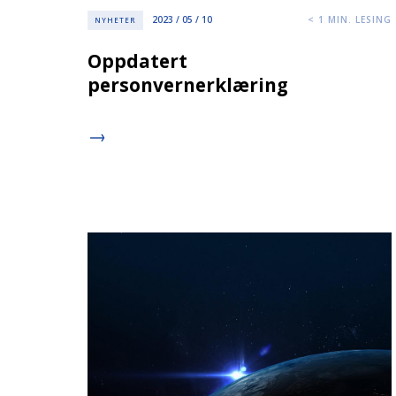
2023 / 05 / 10
< 1
MIN. LESING
NYHETER
Oppdatert
personvernerklæring